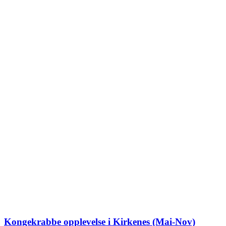
Kongekrabbe opplevelse i Kirkenes (Mai-Nov)