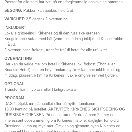
Passer for alle som har lyst på en uforglemmelig opplevelse sammen.
SESONG:
Pakken kan bookes hele året
VARIGHET:
2,5 dager / 2 overnatting
INKLUDERT
Lokal sightseeing i Kirkenes og til den russiske grensen
Kongekrabbe safari med båt (varm bekledning inkl) med Kongekrabbe
måltid,
2 overnattinger, frokost, transfer fra/ til hotel for alle utflukter
OVERNATTING
Her kan du velge mellom hotell i Kirkenes inkl frokost (Thon eller
Scandic Hotell) eller en høystandard hytte «Gamme» inkl frokost og
middag, plassert 6 km fra Kirkenes i vakre omgivelser ved fjorden.
OPTIONAL
Transfer fra/til flyplass eller Hurtigrutekaia
PROGRAM
DAG 1: Sjekk inn på hotellet eller på hytte, familierom
13.00 henting på hotellet. AKTIVITET: KIRKENES SIGHTSEEING OG
RUSSISKE GRENSEN På denne turen får du på bare 2 timer en
interessant oppsummering om Kirkenes historie, dagligliv, forhold til
Russland, klima og mye mer. Omvisning gjennom byen Kirkenes og
omegn inkl besøk på to utsiktspunkter, den russiske grensen og