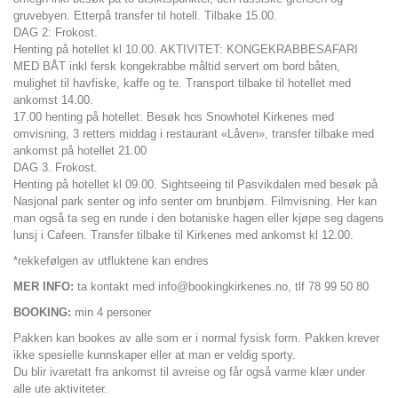
gruvebyen. Etterpå transfer til hotell. Tilbake 15.00.
DAG 2: Frokost.
Henting på hotellet kl 10.00. AKTIVITET: KONGEKRABBESAFARI
MED BÅT inkl fersk kongekrabbe måltid servert om bord båten,
mulighet til havfiske, kaffe og te. Transport tilbake til hotellet med
ankomst 14.00.
17.00 henting på hotellet: Besøk hos Snowhotel Kirkenes med
omvisning, 3 retters middag i restaurant «Låven», transfer tilbake med
ankomst på hotellet 21.00
DAG 3. Frokost.
Henting på hotellet kl 09.00. Sightseeing til Pasvikdalen med besøk på
Nasjonal park senter og info senter om brunbjørn. Filmvisning. Her kan
man også ta seg en runde i den botaniske hagen eller kjøpe seg dagens
lunsj i Cafeen. Transfer tilbake til Kirkenes med ankomst kl 12.00.
*rekkefølgen av utfluktene kan endres
MER INFO:
ta kontakt med info@bookingkirkenes.no, tlf 78 99 50 80
BOOKING:
min 4 personer
Pakken kan bookes av alle som er i normal fysisk form. Pakken krever
ikke spesielle kunnskaper eller at man er veldig sporty.
Du blir ivaretatt fra ankomst til avreise og får også varme klær under
alle ute aktiviteter.