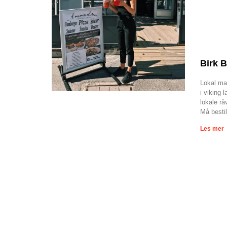
Birk B
Lokal mat
i viking 
lokale rå
Må bestil
Les mer