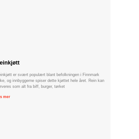
einkjøtt
inkjøtt er svært populært blant befolkningen i Finnmark
lke, og innbyggerne spiser dette kjøttet hele året. Rein kan
rveres som alt fra biff, burger, tørket
s mer