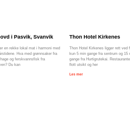
ovd i Pasvik, Svanvik
Thon Hotel Kirkenes
er en rekke lokal mat i harmoni med
Thon Hotel Kirkenes ligger rett ved f
 årstidene. Hva med grønnsaker fra
kun 5 min gange fra sentrum og 15 
hage og ferskvannsfisk fra
gange fra Hurtigrutekai. Restaurante
ven? Du kan
flott utsikt og her
Les mer