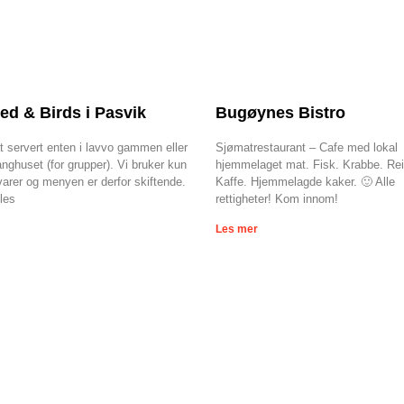
ed & Birds i Pasvik
Bugøynes Bistro
 servert enten i lavvo gammen eller
Sjømatrestaurant – Cafe med lokal
langhuset (for grupper). Vi bruker kun
hjemmelaget mat. Fisk. Krabbe. Rei
varer og menyen er derfor skiftende.
Kaffe. Hjemmelagde kaker. 🙂 Alle
les
rettigheter! Kom innom!
Les mer