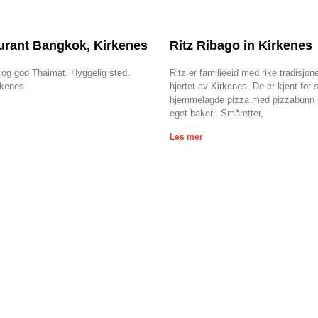
urant Bangkok, Kirkenes
Ritz Ribago in Kirkenes
 og god Thaimat. Hyggelig sted.
Ritz er familieeid med rike tradisjone
rkenes
hjertet av Kirkenes. De er kjent for s
hjemmelagde pizza med pizzabunn b
eget bakeri. Småretter,
Les mer