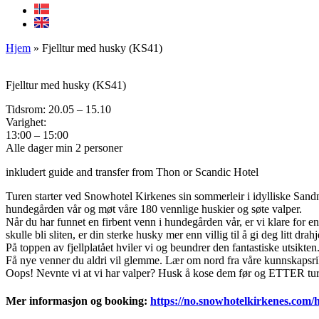
Hjem
»
Fjelltur med husky (KS41)
Fjelltur med husky (KS41)
Tidsrom: 20.05 – 15.10
Varighet:
13:00 – 15:00
Alle dager min 2 personer
inkludert guide and transfer from Thon or Scandic Hotel
Turen starter ved Snowhotel Kirkenes sin sommerleir i idylliske Sandn
hundegården vår og møt våre 180 vennlige huskier og søte valper.
Når du har funnet en firbent venn i hundegården vår, er vi klare for en 
skulle bli sliten, er din sterke husky mer enn villig til å gi deg litt drahj
På toppen av fjellplatået hviler vi og beundrer den fantastiske utsikten
Få nye venner du aldri vil glemme. Lær om nord fra våre kunnskapsrik
Oops! Nevnte vi at vi har valper? Husk å kose dem før og ETTER tu
Mer informasjon og booking:
https://no.snowhotelkirkenes.com