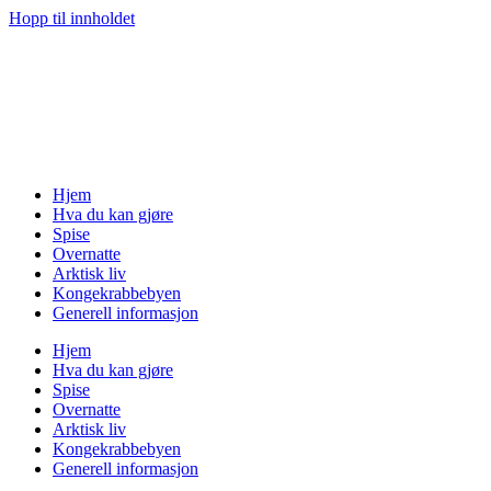
Hopp til innholdet
Hjem
Hva du kan gjøre
Spise
Overnatte
Arktisk liv
Kongekrabbebyen
Generell informasjon
Hjem
Hva du kan gjøre
Spise
Overnatte
Arktisk liv
Kongekrabbebyen
Generell informasjon