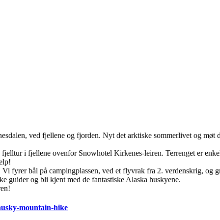
esdalen, ved fjellene og fjorden. Nyt det arktiske sommerlivet og møt 
fjelltur i fjellene ovenfor Snowhotel Kirkenes-leiren. Terrenget er enkelt
elp!
. Vi fyrer bål på campingplassen, ved et flyvrak fra 2. verdenskrig, og gr
e guider og bli kjent med de fantastiske Alaska huskyene.
ren!
/husky-mountain-hike