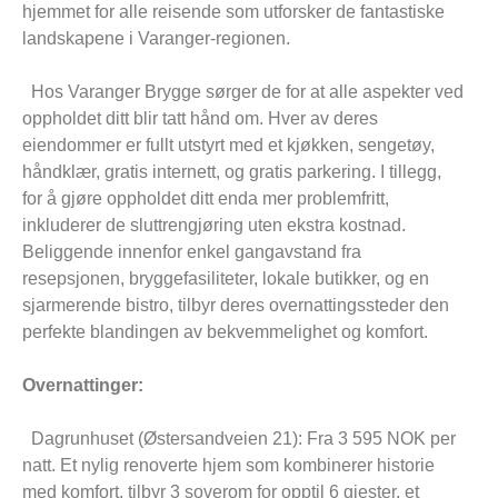
hjemmet for alle reisende som utforsker de fantastiske
landskapene i Varanger-regionen.
Hos Varanger Brygge sørger de for at alle aspekter ved
oppholdet ditt blir tatt hånd om. Hver av deres
eiendommer er fullt utstyrt med et kjøkken, sengetøy,
håndklær, gratis internett, og gratis parkering. I tillegg,
for å gjøre oppholdet ditt enda mer problemfritt,
inkluderer de sluttrengjøring uten ekstra kostnad.
Beliggende innenfor enkel gangavstand fra
resepsjonen, bryggefasiliteter, lokale butikker, og en
sjarmerende bistro, tilbyr deres overnattingssteder den
perfekte blandingen av bekvemmelighet og komfort.
Overnattinger:
Dagrunhuset (Østersandveien 21): Fra 3 595 NOK per
natt. Et nylig renoverte hjem som kombinerer historie
med komfort, tilbyr 3 soverom for opptil 6 gjester, et