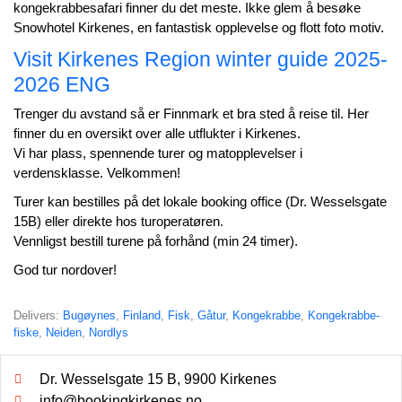
kongekrabbesafari finner du det meste. Ikke glem å besøke
Snowhotel Kirkenes, en fantastisk opplevelse og flott foto motiv.
Visit Kirkenes Region winter guide 2025-
2026 ENG
Trenger du avstand så er Finnmark et bra sted å reise til. Her
finner du en oversikt over alle utflukter i Kirkenes.
Vi har plass, spennende turer og matopplevelser i
verdensklasse. Velkommen!
Turer kan bestilles på det lokale booking office (Dr. Wesselsgate
15B) eller direkte hos turoperatøren.
Vennligst bestill turene på forhånd (min 24 timer).
God tur nordover!
Delivers:
Bugøynes
,
Finland
,
Fisk
,
Gåtur
,
Kongekrabbe
,
Kongekrabbe-
fiske
,
Neiden
,
Nordlys
Dr. Wesselsgate 15 B, 9900 Kirkenes
info@bookingkirkenes.no